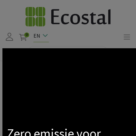
EN
0
EPBD 2026: waarom de vraag naar
laadpalen sterk zal toenemen.
De laadinfrastructuur wordt een
standaardonderdeel van gebouwen
.
Zero emissie voor