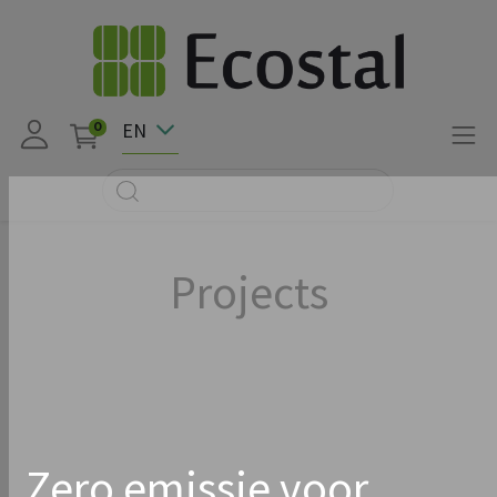
EN
0
Projects
Zero emissie voor