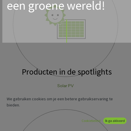
een groene wereld!
Producten in de spotlights
Solar PV
We gebruiken cookies om je een betere gebruikservaring te
bieden.
Cookiebeleid
Ik ga akkoord