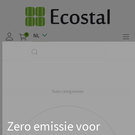
NL
0
Toon categorieën
Zero emissie voor