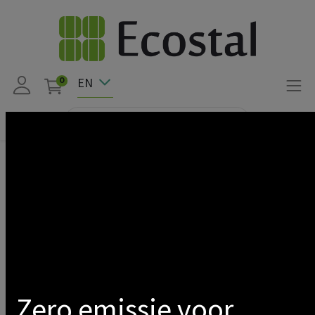
EN
0
Products
FLATFIX FUSION BALLAST HOLDER 2100 MM
Show categories
Zero emissie voor