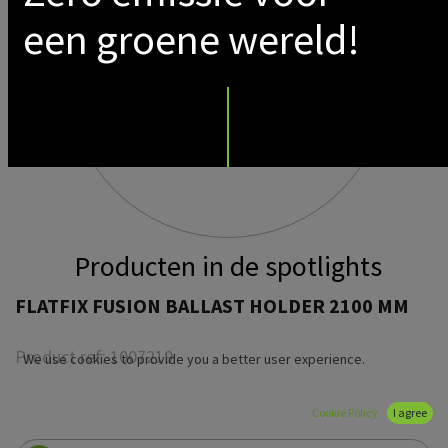
een groene wereld!
Producten in de spotlights
FLATFIX FUSION BALLAST HOLDER 2100 MM
Product ref:
1007219
We use cookies to provide you a better user experience.
Cookie Policy
I agree