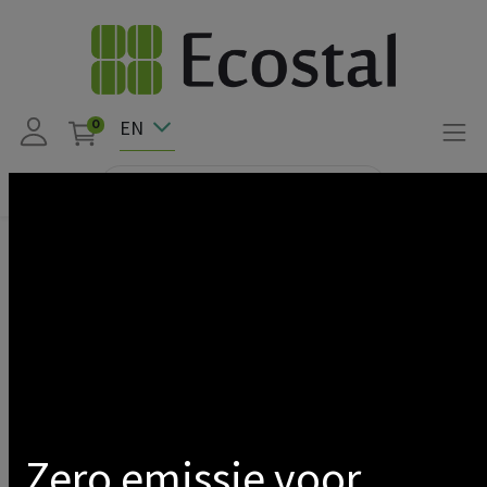
EN
0
Products
Downlight encastré 20w 3000k 1600lm UGR<19 IP65
Show categories
Zero emissie voor