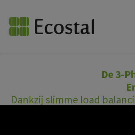
De 3-Ph
E
Dankzij slimme load balanc