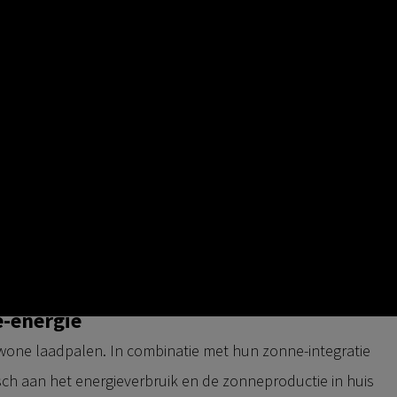
ion van Wallbox past zich naadloos aan de zonne-
edrijf aan en maximaliseert elke watt, zonder het
e oplossing zonder gedoe die aansluit bij de levensstijl
toekomst van thuisenergie vormgeeft
 aan het worden. Maar de echte vraag is: hoe laad je
koper op? Bij Ecostal geloven we dat zonne-energie en
eutel zijn en dat bewijst Wallbox keer op keer.
e-energie
wone laadpalen. In combinatie met hun zonne-integratie
sch aan het energieverbruik en de zonneproductie in huis