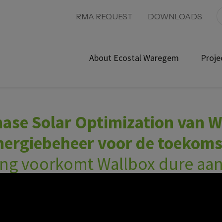
RMA REQUEST
DOWNLOADS
About Ecostal Waregem
Proje
ase Solar Optimization van W
nergiebeheer voor de toekoms
ing voorkomt Wallbox dure aan