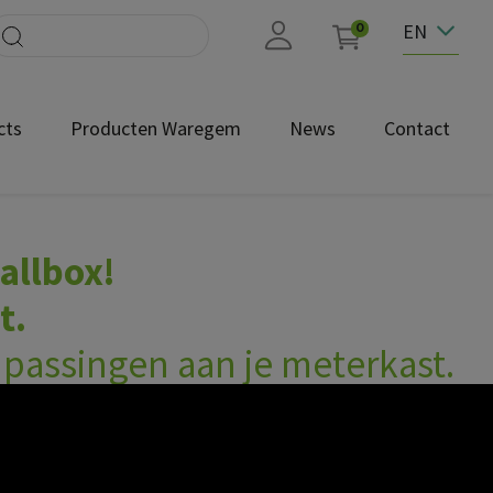
EN
0
cts
Producten Waregem
News
Contact
allbox!
t.
passingen aan je meterkast.