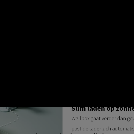
De 3-Phase Solar Optimizat
installatie van uw huis of b
laadproces te bemoeilijken.
Het is een slimmere, schoner
en de eisen van het net.
Hoe zonneladen de 
Elektrisch rijden is de norm
slimmer, duurzamer en goed
slimme laadtechnologie de sl
Slim laden op zonn
Wallbox gaat verder dan ge
past de lader zich automati