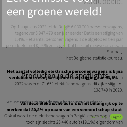
verdubbeld.
een groene wereld!
Op 1 augustus 2023 telde België 6.030.700 personenwagens,
tegenover 5.947.479 een jaar eerder. Dat is een stijging van
1,4%. Het aantal personenwagens is de afgelopen tien jaar
gemiddeld met 0,94% gestegen. Dat blijkt uit nieuwe cijfers van
Statbel,
het Belgische statistiekbureau.
Het aantal volledig elektrische personenwagens is bijna
Producten in de spotlights
verdubbeld in een jaar tijd met een stijging van 93,6%
. In
2022 waren er 71.651 elektrische wagens; dit cijfer stijgt tot
138.749 in 2023.
We use cookies to provide you a better user experience.
Van deze elektrische auto's is het belangrijk op te
merken dat 80,8% op naam van een vennootschap staat
.
Ook al wordt de elektrische wagen in België steeds populairder,
Cookie Policy
I agree
toch zijn slechts 26.440 auto’s (19,1%) eigendom van