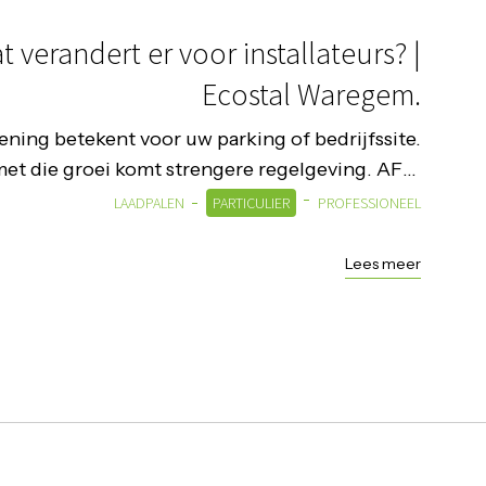
 verandert er voor installateurs? |
Ecostal Waregem.
ning betekent voor uw parking of bedrijfssite.
met die groei komt strengere regelgeving. AFIR
(Alternative Fuels Inf...
LAADPALEN
PARTICULIER
PROFESSIONEEL
Lees meer