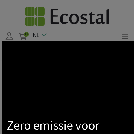
NL
0
Producten
Solar PV
Inverters
Optimizer / Micro Inverter
Toon categorieën
Vorige
1
2
Volgende
Zero emissie voor