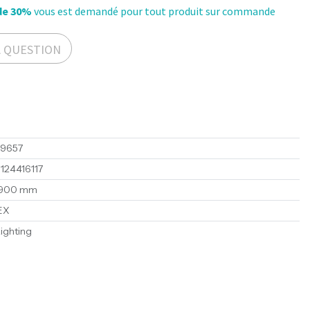
de 30%
vous est demandé pour tout produit sur commande
A QUESTION
49657
124416117
900 mm
EX
ighting