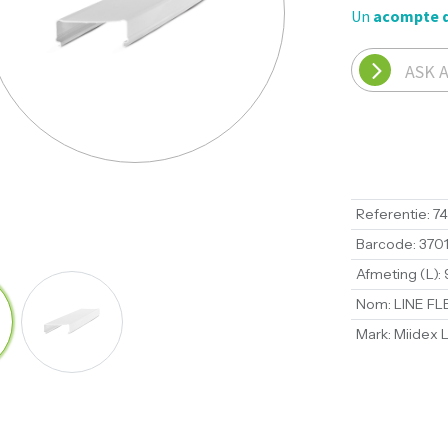
Un
acompte 
ASK 
Referentie
:
7
Barcode
:
3701
Afmeting (L)
:
Nom
:
LINE FL
Mark
:
Miidex L