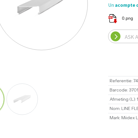
Un
acompte 
0.png
ASK 
Referentie
:
7
Barcode
:
370
Afmeting (L)
:
Nom
:
LINE FL
Mark
:
Miidex L