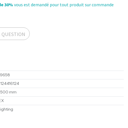
de 30%
vous est demandé pour tout produit sur commande
A QUESTION
49658
1124416124
1500 mm
EX
ighting