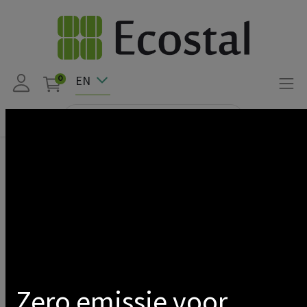
EN
0
Projects
Zero emissie voor