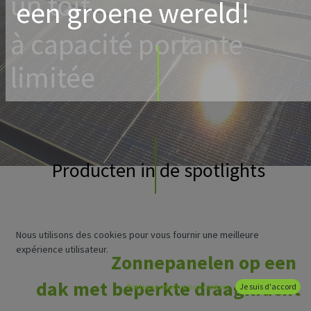
un toit
een groene wereld!
à capacité portante
limitée
Producten in de spotlights
Nous utilisons des cookies pour vous fournir une meilleure
expérience utilisateur.
Zonnepanelen op een
dak met beperkte draagkracht
Politique relative aux cookies
Je suis d'accord