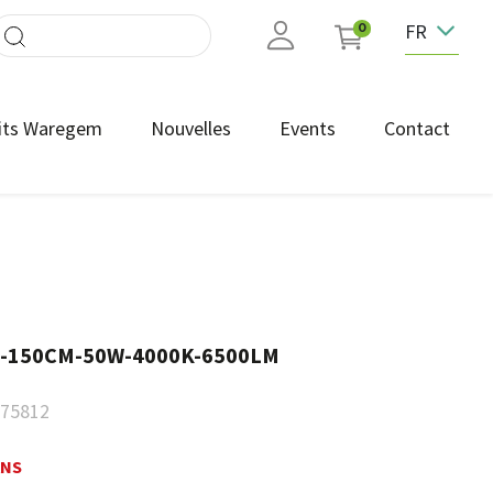
FR
0
its Waregem
Nouvelles
Events
Contact
-150CM-50W-4000K-6500LM
75812
ANS