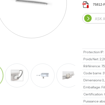
75812-F
ASK 
Protection IP
:
Poids Net
:
2,2
Référence
:
75
Code barre
:
3
Dimensions (L 
Emballage
:
Fi
Certification
:
Puissance ab