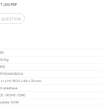
T (10).PDF
A QUESTION
65
60 Kg
812
701124408204
x I x H)
:
1500 x 83 x 79 mm
lm plastique
CE / ROHS / EMC
sorbée
:
50W