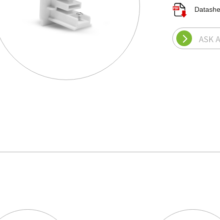
Datash
ASK 