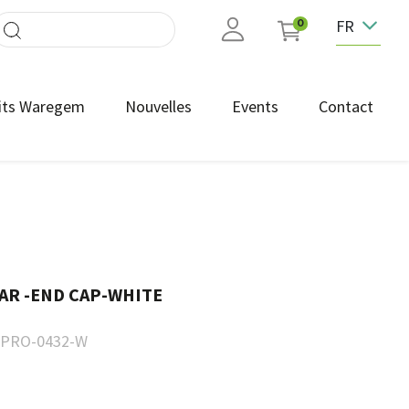
FR
0
its Waregem
Nouvelles
Events
Contact
AR -END CAP-WHITE
PRO-0432-W